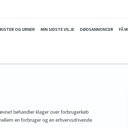
KISTER OG URNER
MIN SIDSTE VILJE
DØDSANNONCER
FÅ M
vnet behandler klager over forbrugerkøb
 mellem en forbruger og en erhvervsdrivende