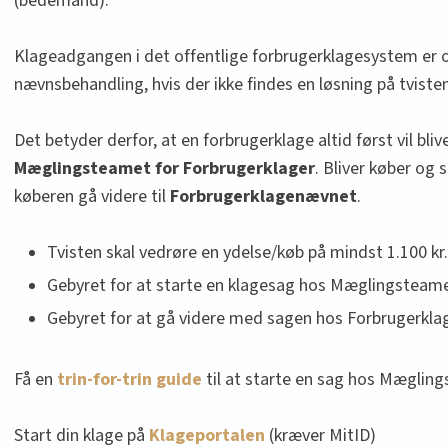
(bedemand).
Klageadgangen i det offentlige forbrugerklagesystem er o
nævnsbehandling, hvis der ikke findes en løsning på tviste
Det betyder derfor, at en forbrugerklage altid først vil bli
Mæglingsteamet for Forbrugerklager
. Bliver køber og 
køberen gå videre til
Forbrugerklagenævnet
.
Tvisten skal vedrøre en ydelse/køb på mindst 1.100 kr.
​Gebyret for at starte en klagesag hos Mæglingsteamet
​Gebyret for at gå videre med sagen hos Forbrugerkla
Få en
trin-for-trin guide
til at starte en sag hos Mægling
Start din klage på
Klageportalen
(kræver MitID)